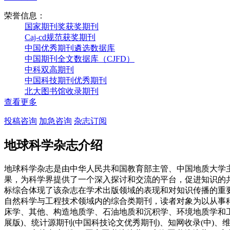
荣誉信息：
国家期刊奖获奖期刊
Caj-cd规范获奖期刊
中国优秀期刊遴选数据库
中国期刊全文数据库（CJFD）
中科双高期刊
中国科技期刊优秀期刊
北大图书馆收录期刊
查看更多
投稿咨询
加急咨询
杂志订阅
地球科学杂志介绍
地球科学杂志是由中华人民共和国教育部主管、中国地质大学主
果，为科学界提供了一个深入探讨和交流的平台，促进知识的共享与思想
标综合体现了该杂志在学术出版领域的表现和对知识传播的重
自然科学与工程技术领域内的综合类期刊，读者对象为以从事
床学、其他、构造地质学、石油地质和沉积学、环境地质学和工
展版)、统计源期刊(中国科技论文优秀期刊)、知网收录(中)、维普收