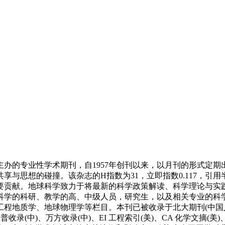
办的专业性学术期刊，自1957年创刊以来，以月刊的形式定
的碰撞。该杂志的H指数为31，立即指数0.117，引用半衰期8.1
要贡献。地球科学致力于将最新的科学政策解读、科学理论与实
科学的科研、教学的高、中级人员，研究生，以及相关专业的科学
程地质学、地球物理学等栏目。本刊已被收录于北大期刊(中国人文
录(中)、万方收录(中)、EI 工程索引(美)、CA 化学文摘(美)、