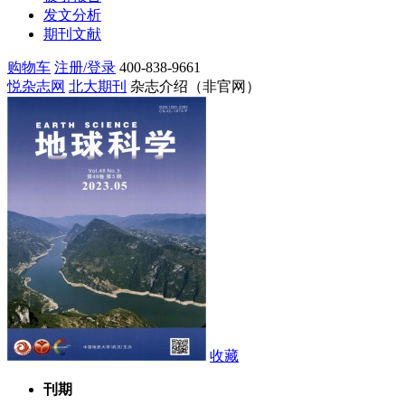
发文分析
期刊文献
购物车
注册/登录
400-838-9661
悦杂志网
北大期刊
杂志介绍（非官网）
收藏
刊期